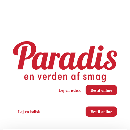
Lej en isdisk
Bestil online
Lej en isdisk
Bestil online