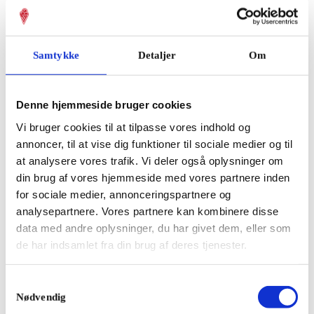
Samtykke
Detaljer
Om
Cookies og Brownies
af
admin
|
dec 10, 2024
|
Isdesserter
Denne hjemmeside bruger cookies
Shop Ac feugiat ante. Donec ultricies lobortis eros, nec auctor
Vi bruger cookies til at tilpasse vores indhold og
nisl semper ultricies. Aliquam sodales nulla dolor. [et_pb_shop
annoncer, til at vise dig funktioner til sociale medier og til
sale_badge_color=”#dca47d” icon_hover_color=”#dca47d”
at analysere vores trafik. Vi deler også oplysninger om
title_font=”Oswald|||on|||||”...
din brug af vores hjemmeside med vores partnere inden
for sociale medier, annonceringspartnere og
analysepartnere. Vores partnere kan kombinere disse
data med andre oplysninger, du har givet dem, eller som
de har indsamlet fra din brug af deres tjenester.
Kontakt
Telefon
Samtykkevalg
Nødvendig
70701940
Email