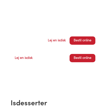
Lej en isdisk
Bestil online
Lej en isdisk
Bestil online
Isdesserter