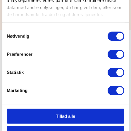
analysepartnere. Vores partnere kan kombinere disse
data med andre oplysninger, du har givet dem, eller som
de har indsamlet fra din brug af deres tjenester.
Samtykkevalg
Nødvendig
Præferencer
Kontakt
Telefon
Statistik
70701940
Email
Marketing
info@paradis-is.dk
Adresse
Paradis ApS
Tillad alle
Automatikvej 1, 3.
2860 Søborg