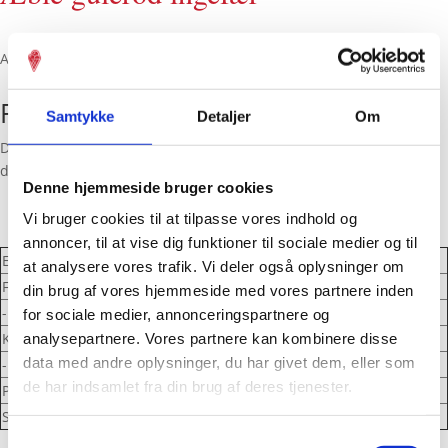
Allergener:
Findes i følgende butikker
Samtykke
Detaljer
Om
Der er desværre ingen isbutikker med
Æble gulerod ingefær
i
deres isdiske i dag.
Denne hjemmeside bruger cookies
Vi bruger cookies til at tilpasse vores indhold og
annoncer, til at vise dig funktioner til sociale medier og til
Energi
—
at analysere vores trafik. Vi deler også oplysninger om
Fedt
—
din brug af vores hjemmeside med vores partnere inden
- Heraf mættede fedtsyrer
—
for sociale medier, annonceringspartnere og
Kulhydrat
—
analysepartnere. Vores partnere kan kombinere disse
data med andre oplysninger, du har givet dem, eller som
- Heraf sukkerarter
—
de har indsamlet fra din brug af deres tjenester.
Protein
—
Salt
—
Samtykkevalg