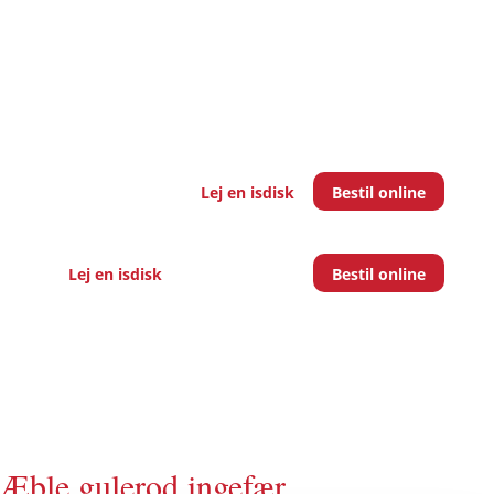
Lej en isdisk
Bestil online
Lej en isdisk
Bestil online
Æble gulerod ingefær