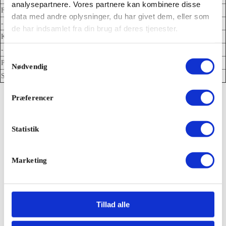
analysepartnere. Vores partnere kan kombinere disse
Fedt
2,99
data med andre oplysninger, du har givet dem, eller som
- Heraf mættede fedtsyrer
2,491
de har indsamlet fra din brug af deres tjenester.
Kulhydrat
27,59
- Heraf sukkerarter
26,39
Samtykkevalg
Protein
0,365
Nødvendig
Salt
0,009
Præferencer
Statistik
Marketing
Kontakt
Telefon
70701940
Tillad alle
Email
info@paradis-is.dk