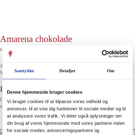
Amarena chokolade
Med kirsebær fra Italien og sprød stracciatella.
Allergener: Glutenholdige kornprodukter, Soja, Svovldioxid og sulfitter,
Samtykke
Detaljer
Om
Nødder
Findes i følgende butikker
Denne hjemmeside bruger cookies
Der er desværre ingen isbutikker med
amarena chokolade
i deres isdiske i
Vi bruger cookies til at tilpasse vores indhold og
dag.
annoncer, til at vise dig funktioner til sociale medier og til
at analysere vores trafik. Vi deler også oplysninger om
din brug af vores hjemmeside med vores partnere inden
for sociale medier, annonceringspartnere og
Energi
591 kj / 141 kcal