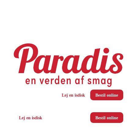
Lej en isdisk
Bestil online
Lej en isdisk
Bestil online