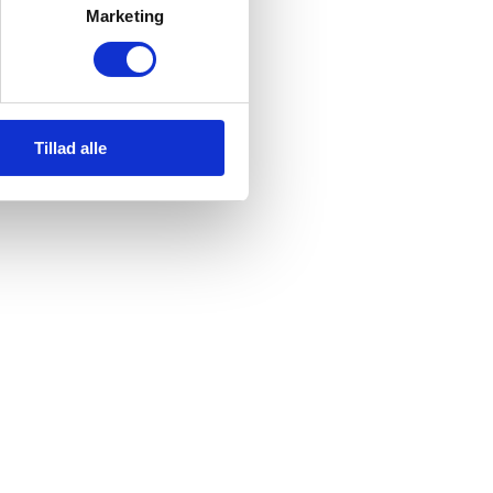
Marketing
er og vaffel
og frappes
drikke
Tillad alle
▾
▾