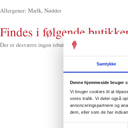
Allergener: Mælk, Nødder
Findes i følgende butikke
dubai gold cru
Der er desværre ingen isbutikker med
Samtykke
Denne hjemmeside bruger c
Vi bruger cookies til at tilpas
vores trafik. Vi deler også 
annonceringspartnere og anal
Kontakt
dem, eller som de har indsaml
Telefon
70701940
Samtykkevalg