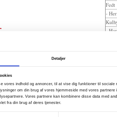
Fedt
- Her
Kulh
r
- Her
Prote
nch
i deres isdiske i dag.
Salt
Detaljer
ookies
se vores indhold og annoncer, til at vise dig funktioner til sociale
oplysninger om din brug af vores hjemmeside med vores partnere i
ysepartnere. Vores partnere kan kombinere disse data med andr
Velkommen til Paradis
Produ
et fra din brug af deres tjenester.
Om Paradis
Isvarian
Se åbningstider
Isdesser