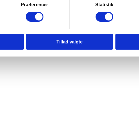
Præferencer
Statistik
Find butik
Isbokse
Lej en isdisk
Is i bæg
Gavekort
Shakes 
Presse
Varme 
Tillad valgte
Kontakt os