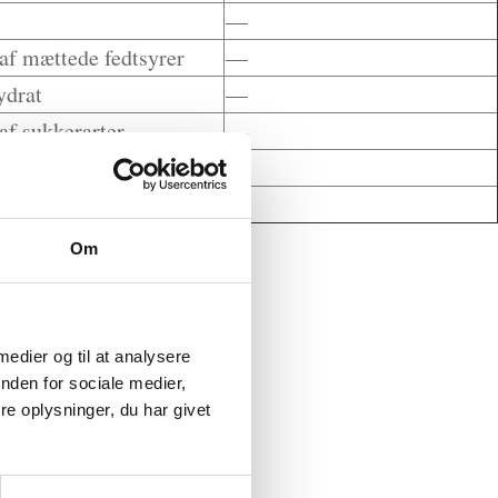
—
af mættede fedtsyrer
—
ydrat
—
af sukkerarter
—
in
—
—
Om
 medier og til at analysere
nden for sociale medier,
e oplysninger, du har givet
kter
ter
ter