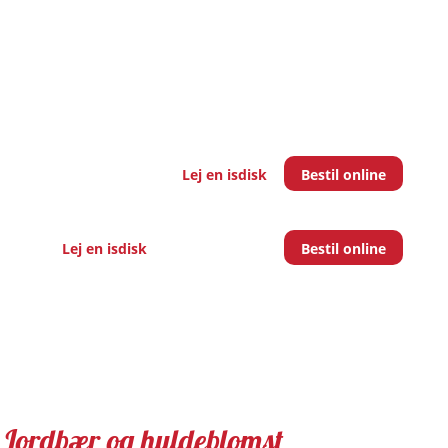
Lej en isdisk
Bestil online
Lej en isdisk
Bestil online
Jordbær og hyldeblomst