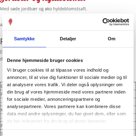
Med søde jordbær og øko hyldeblomstsaft.
Allergener:
Findes i følgende butikker
Samtykke
Detaljer
Om
Der er desværre ingen isbutikker med
jordbær og hyldeblomst
i
deres isdiske i dag.
Denne hjemmeside bruger cookies
Vi bruger cookies til at tilpasse vores indhold og
annoncer, til at vise dig funktioner til sociale medier og til
at analysere vores trafik. Vi deler også oplysninger om
Energi
485 kj / 115 kcal
din brug af vores hjemmeside med vores partnere inden
Fedt
0,224
for sociale medier, annonceringspartnere og
- Heraf mættede fedtsyrer
0,14
analysepartnere. Vores partnere kan kombinere disse
Kulhydrat
27,55
data med andre oplysninger, du har givet dem, eller som
- Heraf sukkerarter
26,99
de har indsamlet fra din brug af deres tjenester.
Protein
0,233
Salt
0,007