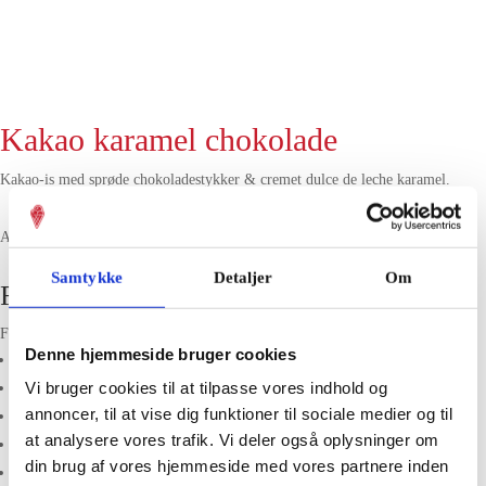
Kakao karamel chokolade
Kakao-is med sprøde chokoladestykker & cremet dulce de leche karamel.
Allergener: Mælk
Samtykke
Detaljer
Om
Findes i følgende butikker
Følgende butikker har varianten
kakao karamel chokolade
i isdisken i dag:
Denne hjemmeside bruger cookies
Ebeltoft
Vi bruger cookies til at tilpasse vores indhold og
Fields
annoncer, til at vise dig funktioner til sociale medier og til
Fisketorvet
at analysere vores trafik. Vi deler også oplysninger om
Hillerød
din brug af vores hjemmeside med vores partnere inden
Marielyst