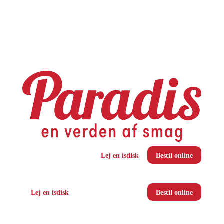
Lej en isdisk
Bestil online
Lej en isdisk
Bestil online