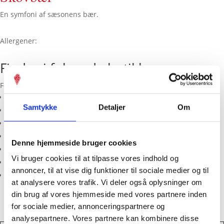
En symfoni af sæsonens bær.
Allergener:
Findes i følgende butikker
Følgende butikker har varianten
skovbær
i isdisken i dag:
Ebeltoft
Samtykke
Detaljer
Om
Fields
Fisketorvet
Hillerød
Denne hjemmeside bruger cookies
Marielyst
Vi bruger cookies til at tilpasse vores indhold og
Odense, Mageløs
annoncer, til at vise dig funktioner til sociale medier og til
Vanløse
at analysere vores trafik. Vi deler også oplysninger om
din brug af vores hjemmeside med vores partnere inden
for sociale medier, annonceringspartnere og
analysepartnere. Vores partnere kan kombinere disse