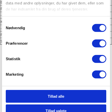
Energi
478 kj / 114 kcal
data med andre oplysninger, du har givet dem, eller som
Fedt
0,319
de har indsamlet fra din brug af deres tjenester.
- Heraf mættede fedtsyrer
0,179
Kulhydrat
26,55
Samtykkevalg
Nødvendig
- Heraf sukkerarter
25,61
Protein
0,349
Salt
0,006
Præferencer
Statistik
Marketing
Kontakt
Telefon
Tillad alle
70701940
Email
info@paradis-is.dk
Tillad valgte