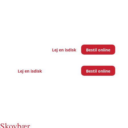
Lej en isdisk
Bestil online
Lej en isdisk
Bestil online
Skovbær