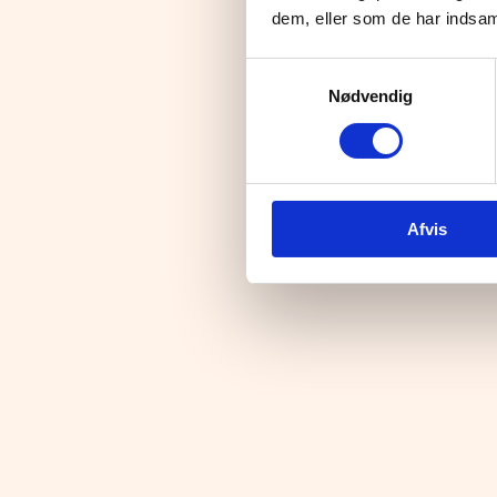
dem, eller som de har indsaml
Samtykkevalg
Nødvendig
Afvis
Kontakt
Telefon
70701940