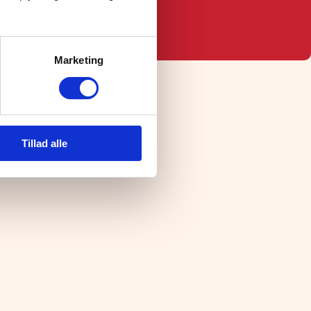
rsdag:
12:00 – 22:00
edag:
12:00 – 22:00
rdag:
12:00 – 22:00
Marketing
1162475
 aalborg@paradis-is.dk
Tillad alle
Produkter
Isvarianter
Isdesserter