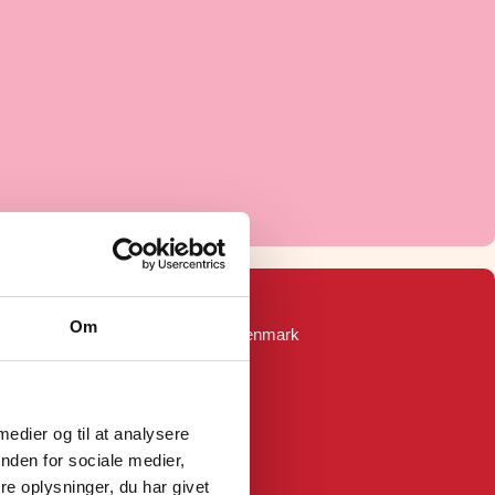
ningstider
Om
erbansgade 28A, 9000 Aalborg, Denmark
ndag:
12:00 – 22:00
ndag:
12:00 – 22:00
 medier og til at analysere
rsdag:
12:00 – 22:00
nden for sociale medier,
sdag:
12:00 – 22:00
e oplysninger, du har givet