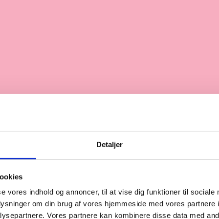
Åb
Detaljer
Reb
Sø
ændende for dig at smage. Kig forbi vores butik og
ookies
Ma
se vores indhold og annoncer, til at vise dig funktioner til sociale
Ti
oplysninger om din brug af vores hjemmeside med vores partnere i
On
ysepartnere. Vores partnere kan kombinere disse data med andr