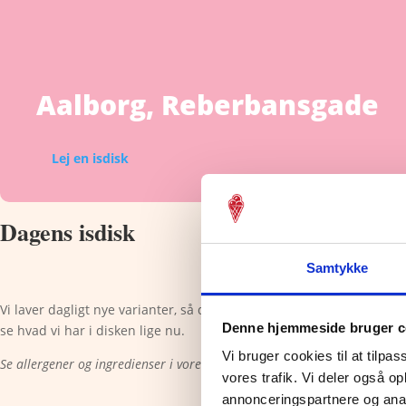
Aalborg, Reberbansgade
Lej en isdisk
Dagens isdisk
Samtykke
Vi laver dagligt nye varianter, så der altid er noget helt nyt og sp
Denne hjemmeside bruger c
se hvad vi har i disken lige nu.
Vi bruger cookies til at tilpas
Se allergener og ingredienser i vores isvarianter
her
vores trafik. Vi deler også 
annonceringspartnere og anal