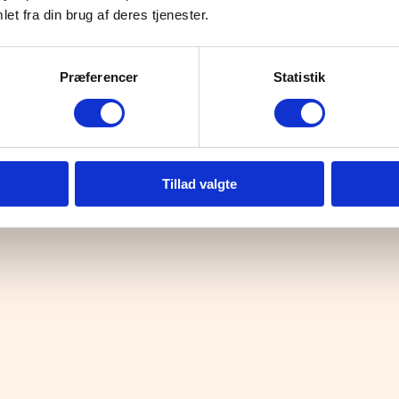
To
et fra din brug af deres tjenester.
Fr
Lø
Præferencer
Statistik
Cvr: 3
Email:
Tillad valgte
Velkommen til Paradis
Om Paradis
Se åbningstider